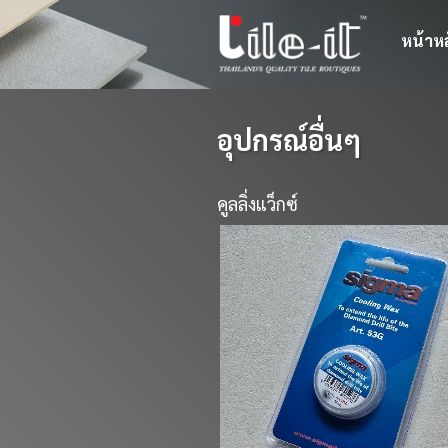
หน้าห
อุปกรณ์อื่นๆ
คูลลิ่งแว็กซ์