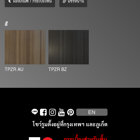
ผลิตภัณฑ์ / กระเบื้องพื้น
แชร์หน้านี้
สี
TPZR AU
TPZR BZ
EN
โชว์รูมตั้งอยู่ที่กรุงเทพฯ และภูเก็ต
กระเบื้องสำหรับพื้น